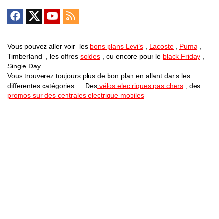
Vous pouvez aller voir les
bons plans Levi’s
,
Lacoste
,
Puma
,
Timberland , les offres
soldes
, ou encore pour le
black Friday
,
Single Day …
Vous trouverez toujours plus de bon plan en allant dans les
differentes catégories … Des
vélos electriques pas chers
, des
promos sur des centrales electrique mobiles
Bons Plans Astuces (Mentions Légales )
Politique de Confidentialité
Applications Android
Suivez Nous sur Facebook
Suivez Nous sur Twitter
Etant affilié à de nombreuses boutiques en ligne (Amazon notamment) ,
nous pouvons toucher une commission sur les ventes .