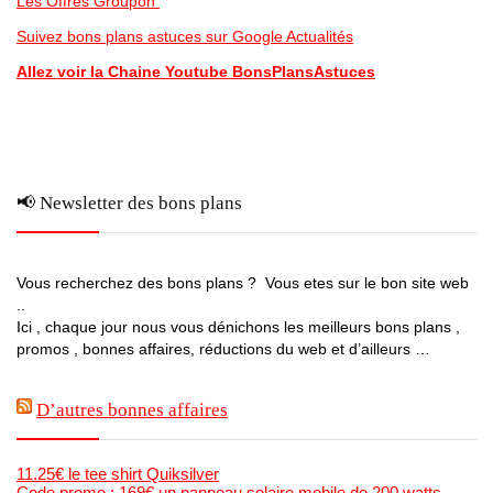
Les Offres Groupon
Suivez bons plans astuces sur Google Actualités
Allez voir la Chaine Youtube BonsPlansAstuces
📢 Newsletter des bons plans
Vous recherchez des bons plans ? Vous etes sur le bon site web
..
Ici , chaque jour nous vous dénichons les meilleurs bons plans ,
promos , bonnes affaires, réductions du web et d’ailleurs …
D’autres bonnes affaires
11.25€ le tee shirt Quiksilver
Code promo : 169€ un panneau solaire mobile de 200 watts –