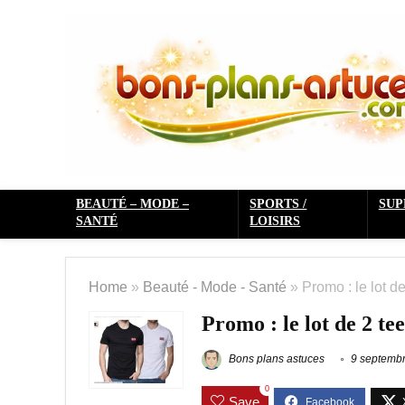
BEAUTÉ – MODE –
SPORTS /
SU
SANTÉ
LOISIRS
Home
»
Beauté - Mode - Santé
»
Promo : le lot d
Promo : le lot de 2 te
Bons plans astuces
9 septemb
0
Save