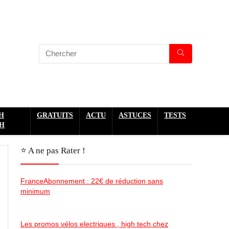
H
GRATUITS
ACTU
ASTUCES
TESTS
H
⭐️ A ne pas Rater !
FranceAbonnement : 22€ de réduction sans
minimum
Les promos vélos electriques , high tech chez