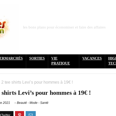
les bons plans pour économiser et faire des affaires
PERMARCHÉS
SORTIES
VIE
VACANCES
HIG
PRATIQUE
TEC
e 2 tee shirts Levi’s pour hommes à 19€ !
e shirts Levi’s pour hommes à 19€ !
re 2021
Beauté - Mode - Santé