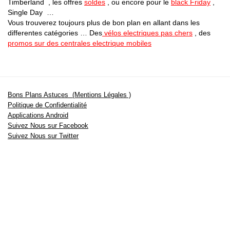
Timberland , les offres
soldes
, ou encore pour le
black Friday
,
Single Day …
Vous trouverez toujours plus de bon plan en allant dans les
differentes catégories … Des
vélos electriques pas chers
, des
promos sur des centrales electrique mobiles
Bons Plans Astuces (Mentions Légales )
Politique de Confidentialité
Applications Android
Suivez Nous sur Facebook
Suivez Nous sur Twitter
Etant affilié à de nombreuses boutiques en ligne (Amazon notamment) ,
nous pouvons toucher une commission sur les ventes .
Découvrez nos bons plans pour les
vélos électriques
,
trottinettes
,
smartphones
et produits Xiaomi. Profitez également
des dernières
offres d’abonnements abordables pour des magazines
, ainsi que des