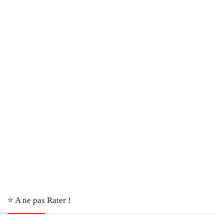
⭐️ A ne pas Rater !