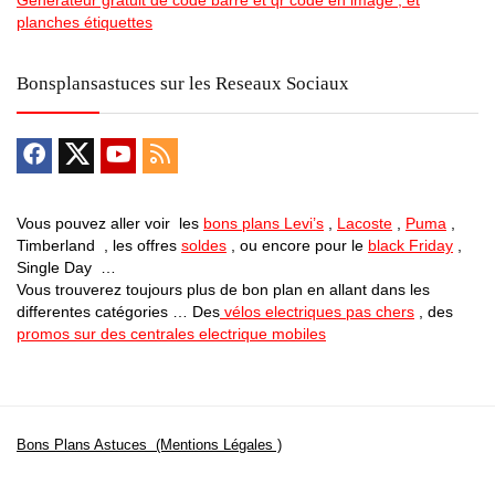
Generateur gratuit de code barre et qr code en image , et
planches étiquettes
Bonsplansastuces sur les Reseaux Sociaux
Vous pouvez aller voir les
bons plans Levi’s
,
Lacoste
,
Puma
,
Timberland , les offres
soldes
, ou encore pour le
black Friday
,
Single Day …
Vous trouverez toujours plus de bon plan en allant dans les
differentes catégories … Des
vélos electriques pas chers
, des
promos sur des centrales electrique mobiles
Bons Plans Astuces (Mentions Légales )
Politique de Confidentialité
Applications Android