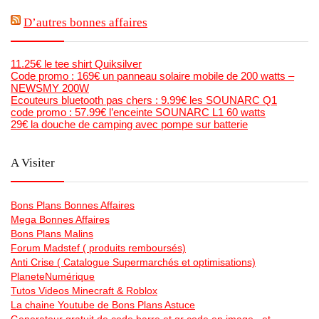
D’autres bonnes affaires
11.25€ le tee shirt Quiksilver
Code promo : 169€ un panneau solaire mobile de 200 watts –
NEWSMY 200W
Ecouteurs bluetooth pas chers : 9.99€ les SOUNARC Q1
code promo : 57.99€ l’enceinte SOUNARC L1 60 watts
29€ la douche de camping avec pompe sur batterie
A Visiter
Bons Plans Bonnes Affaires
Mega Bonnes Affaires
Bons Plans Malins
Forum Madstef ( produits remboursés)
Anti Crise ( Catalogue Supermarchés et optimisations)
PlaneteNumérique
Tutos Videos Minecraft & Roblox
La chaine Youtube de Bons Plans Astuce