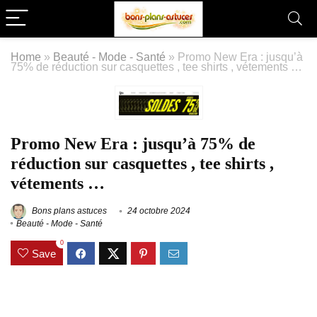
Home
»
Beauté - Mode - Santé
»
Promo New Era : jusqu’à
75% de réduction sur casquettes , tee shirts , vétements …
Promo New Era : jusqu’à 75% de
réduction sur casquettes , tee shirts ,
vétements …
Bons plans astuces
24 octobre 2024
Beauté - Mode - Santé
0
Save