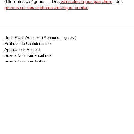
differentes catégories … Des
vélos electriques pas chers
, des
promos sur des centrales electrique mobiles
Bons Plans Astuces (Mentions Légales )
Politique de Confidentialité
Applications Android
Suivez Nous sur Facebook
Suivez Nous sur Twitter
Etant affilié à de nombreuses boutiques en ligne (Amazon notamment) ,
nous pouvons toucher une commission sur les ventes .
Découvrez nos bons plans pour les
vélos électriques
,
trottinettes
,
smartphones
et produits Xiaomi. Profitez également
des dernières
offres d’abonnements abordables pour des magazines
, ainsi que des
promotions pour vos
vacances
et voyages. Ne manquez pas nos
tests
et avis
sur les derniers produits high-tech et bien plus encore.