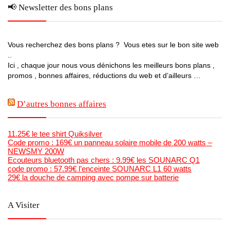
📢 Newsletter des bons plans
Vous recherchez des bons plans ? Vous etes sur le bon site web
..
Ici , chaque jour nous vous dénichons les meilleurs bons plans ,
promos , bonnes affaires, réductions du web et d’ailleurs …
D’autres bonnes affaires
11.25€ le tee shirt Quiksilver
Code promo : 169€ un panneau solaire mobile de 200 watts –
NEWSMY 200W
Ecouteurs bluetooth pas chers : 9.99€ les SOUNARC Q1
code promo : 57.99€ l’enceinte SOUNARC L1 60 watts
29€ la douche de camping avec pompe sur batterie
A Visiter