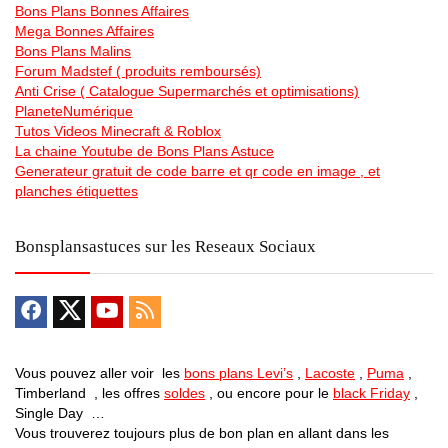
Bons Plans Bonnes Affaires
Mega Bonnes Affaires
Bons Plans Malins
Forum Madstef ( produits remboursés)
Anti Crise ( Catalogue Supermarchés et optimisations)
PlaneteNumérique
Tutos Videos Minecraft & Roblox
La chaine Youtube de Bons Plans Astuce
Generateur gratuit de code barre et qr code en image , et
planches étiquettes
Bonsplansastuces sur les Reseaux Sociaux
Vous pouvez aller voir les
bons plans Levi’s
,
Lacoste
,
Puma
,
Timberland , les offres
soldes
, ou encore pour le
black Friday
,
Single Day …
Vous trouverez toujours plus de bon plan en allant dans les