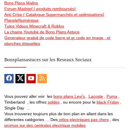
Bons Plans Malins
Forum Madstef ( produits remboursés)
Anti Crise ( Catalogue Supermarchés et optimisations)
PlaneteNumérique
Tutos Videos Minecraft & Roblox
La chaine Youtube de Bons Plans Astuce
Generateur gratuit de code barre et qr code en image , et
planches étiquettes
Bonsplansastuces sur les Reseaux Sociaux
Vous pouvez aller voir les
bons plans Levi’s
,
Lacoste
,
Puma
,
Timberland , les offres
soldes
, ou encore pour le
black Friday
,
Single Day …
Vous trouverez toujours plus de bon plan en allant dans les
differentes catégories … Des
vélos electriques pas chers
, des
promos sur des centrales electrique mobiles