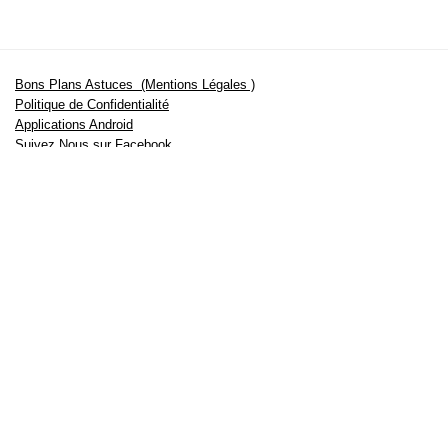
Bons Plans Astuces (Mentions Légales )
Politique de Confidentialité
Applications Android
Suivez Nous sur Facebook
Suivez Nous sur Twitter
Etant affilié à de nombreuses boutiques en ligne (Amazon notamment) ,
nous pouvons toucher une commission sur les ventes .
Découvrez nos bons plans pour les
vélos électriques
,
trottinettes
,
smartphones
et produits Xiaomi. Profitez également
des dernières
offres d’abonnements abordables pour des magazines
, ainsi que des
promotions pour vos
vacances
et voyages. Ne manquez pas nos
tests
et avis
sur les derniers produits high-tech et bien plus encore.