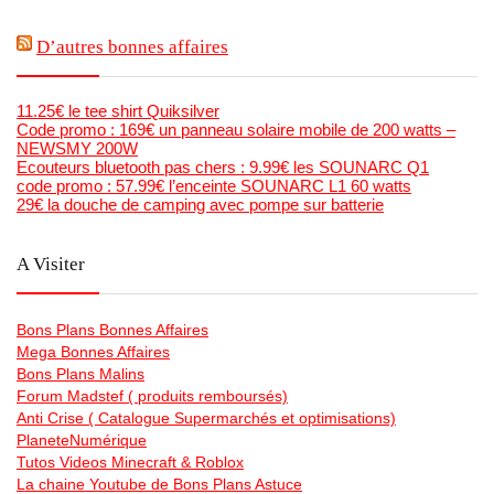
D’autres bonnes affaires
11.25€ le tee shirt Quiksilver
Code promo : 169€ un panneau solaire mobile de 200 watts –
NEWSMY 200W
Ecouteurs bluetooth pas chers : 9.99€ les SOUNARC Q1
code promo : 57.99€ l’enceinte SOUNARC L1 60 watts
29€ la douche de camping avec pompe sur batterie
A Visiter
Bons Plans Bonnes Affaires
Mega Bonnes Affaires
Bons Plans Malins
Forum Madstef ( produits remboursés)
Anti Crise ( Catalogue Supermarchés et optimisations)
PlaneteNumérique
Tutos Videos Minecraft & Roblox
La chaine Youtube de Bons Plans Astuce