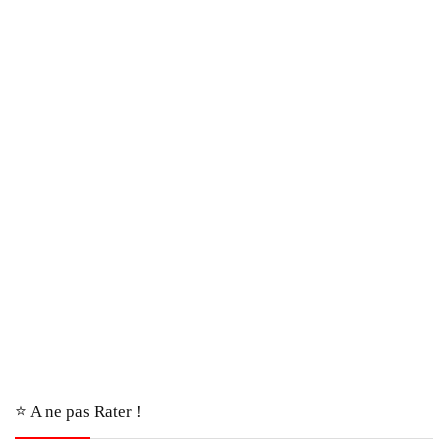
⭐️ A ne pas Rater !