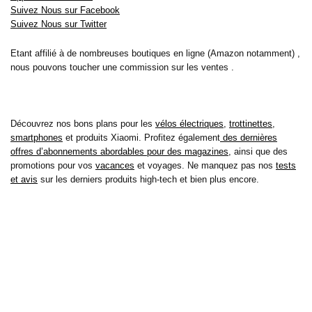
Suivez Nous sur Facebook
Suivez Nous sur Twitter
Etant affilié à de nombreuses boutiques en ligne (Amazon notamment) ,
nous pouvons toucher une commission sur les ventes .
Découvrez nos bons plans pour les
vélos électriques
,
trottinettes
,
smartphones
et produits Xiaomi. Profitez également
des dernières
offres d’abonnements abordables pour des magazines
, ainsi que des
promotions pour vos
vacances
et voyages. Ne manquez pas nos
tests
et avis
sur les derniers produits high-tech et bien plus encore.
Bons-plans-astuces uses the IP2Location LITE database for <a
href= »https://lite.ip2location.com »>IP geolocation</a>.