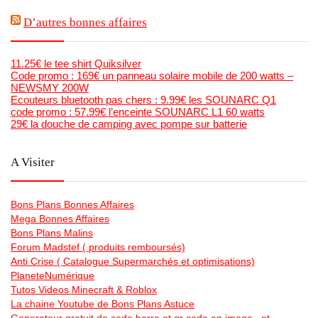
D’autres bonnes affaires
11.25€ le tee shirt Quiksilver
Code promo : 169€ un panneau solaire mobile de 200 watts –
NEWSMY 200W
Ecouteurs bluetooth pas chers : 9.99€ les SOUNARC Q1
code promo : 57.99€ l’enceinte SOUNARC L1 60 watts
29€ la douche de camping avec pompe sur batterie
A Visiter
Bons Plans Bonnes Affaires
Mega Bonnes Affaires
Bons Plans Malins
Forum Madstef ( produits remboursés)
Anti Crise ( Catalogue Supermarchés et optimisations)
PlaneteNumérique
Tutos Videos Minecraft & Roblox
La chaine Youtube de Bons Plans Astuce