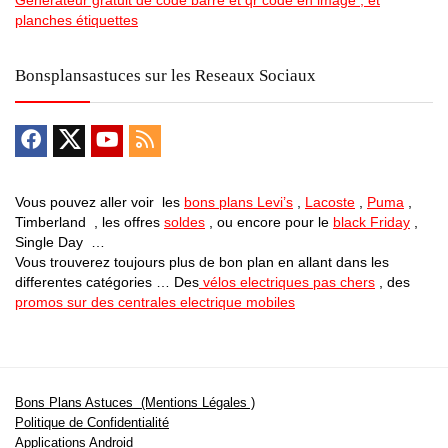
Generateur gratuit de code barre et qr code en image , et
planches étiquettes
Bonsplansastuces sur les Reseaux Sociaux
Vous pouvez aller voir les
bons plans Levi’s
,
Lacoste
,
Puma
,
Timberland , les offres
soldes
, ou encore pour le
black Friday
,
Single Day …
Vous trouverez toujours plus de bon plan en allant dans les
differentes catégories … Des
vélos electriques pas chers
, des
promos sur des centrales electrique mobiles
Bons Plans Astuces (Mentions Légales )
Politique de Confidentialité
Applications Android