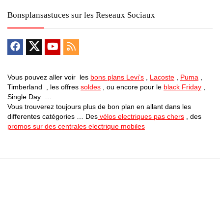
Bonsplansastuces sur les Reseaux Sociaux
Vous pouvez aller voir les
bons plans Levi’s
,
Lacoste
,
Puma
,
Timberland , les offres
soldes
, ou encore pour le
black Friday
,
Single Day …
Vous trouverez toujours plus de bon plan en allant dans les
differentes catégories … Des
vélos electriques pas chers
, des
promos sur des centrales electrique mobiles
Bons Plans Astuces (Mentions Légales )
Politique de Confidentialité
Applications Android
Suivez Nous sur Facebook
Suivez Nous sur Twitter