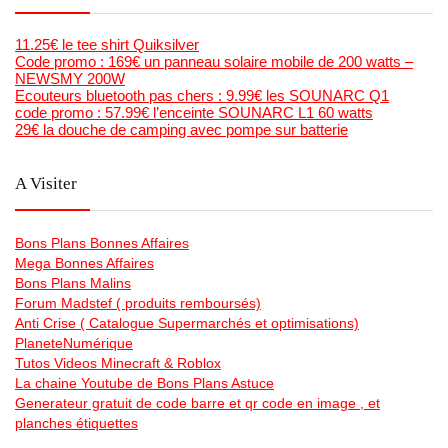
11.25€ le tee shirt Quiksilver
Code promo : 169€ un panneau solaire mobile de 200 watts –
NEWSMY 200W
Ecouteurs bluetooth pas chers : 9.99€ les SOUNARC Q1
code promo : 57.99€ l’enceinte SOUNARC L1 60 watts
29€ la douche de camping avec pompe sur batterie
A Visiter
Bons Plans Bonnes Affaires
Mega Bonnes Affaires
Bons Plans Malins
Forum Madstef ( produits remboursés)
Anti Crise ( Catalogue Supermarchés et optimisations)
PlaneteNumérique
Tutos Videos Minecraft & Roblox
La chaine Youtube de Bons Plans Astuce
Generateur gratuit de code barre et qr code en image , et
planches étiquettes