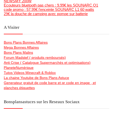
NEWSMY 200W
Ecouteurs bluetooth pas chers : 9.99€ les SOUNARC Q1
code promo : 57.99€ l’enceinte SOUNARC L1 60 watts
29€ la douche de camping avec pompe sur batterie
A Visiter
Bons Plans Bonnes Affaires
Mega Bonnes Affaires
Bons Plans Malins
Forum Madstef ( produits remboursés)
Anti Crise ( Catalogue Supermarchés et optimisations)
PlaneteNumérique
Tutos Videos Minecraft & Roblox
La chaine Youtube de Bons Plans Astuce
Generateur gratuit de code barre et qr code en image , et
planches étiquettes
Bonsplansastuces sur les Reseaux Sociaux