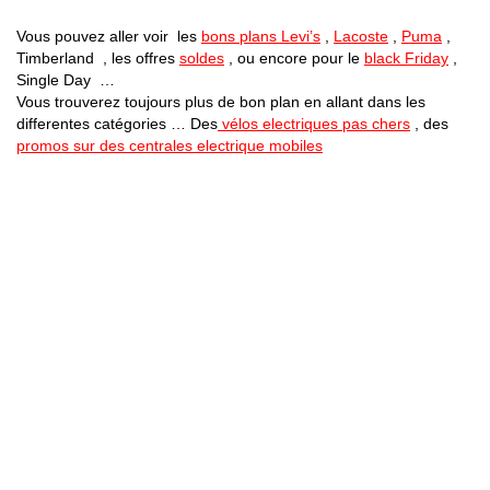
Vous pouvez aller voir les
bons plans Levi’s
,
Lacoste
,
Puma
,
Timberland , les offres
soldes
, ou encore pour le
black Friday
,
Single Day …
Vous trouverez toujours plus de bon plan en allant dans les
differentes catégories … Des
vélos electriques pas chers
, des
promos sur des centrales electrique mobiles
Bons Plans Astuces (Mentions Légales )
Politique de Confidentialité
Applications Android
Suivez Nous sur Facebook
Suivez Nous sur Twitter
Etant affilié à de nombreuses boutiques en ligne (Amazon notamment) ,
nous pouvons toucher une commission sur les ventes .