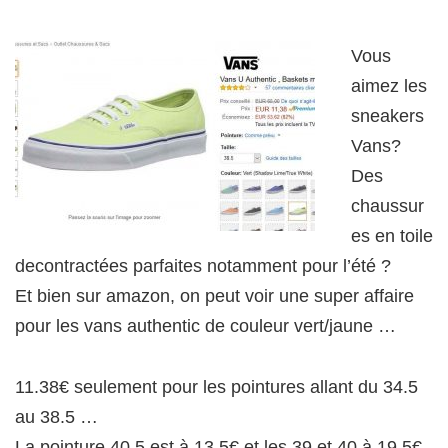
Vous
aimez les
sneakers
Vans?
Des
chaussur
es en toile
decontractées parfaites notamment pour l’été ?
Et bien sur amazon, on peut voir une super affaire
pour les vans authentic de couleur vert/jaune …
11.38€ seulement pour les pointures allant du 34.5
au 38.5 …
La pointure 40.5 est à 13.5€ et les 39 et 40 à 19.5€