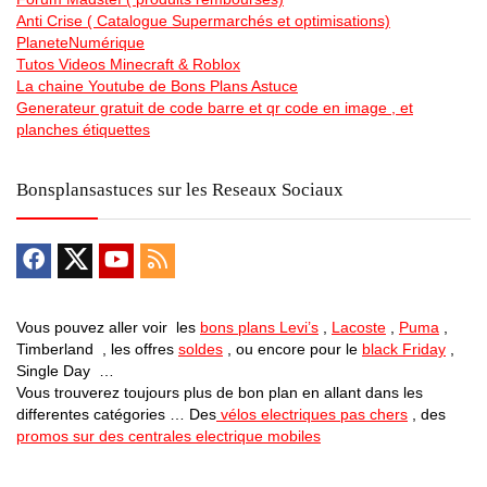
Anti Crise ( Catalogue Supermarchés et optimisations)
PlaneteNumérique
Tutos Videos Minecraft & Roblox
La chaine Youtube de Bons Plans Astuce
Generateur gratuit de code barre et qr code en image , et
planches étiquettes
Bonsplansastuces sur les Reseaux Sociaux
Vous pouvez aller voir les
bons plans Levi’s
,
Lacoste
,
Puma
,
Timberland , les offres
soldes
, ou encore pour le
black Friday
,
Single Day …
Vous trouverez toujours plus de bon plan en allant dans les
differentes catégories … Des
vélos electriques pas chers
, des
promos sur des centrales electrique mobiles