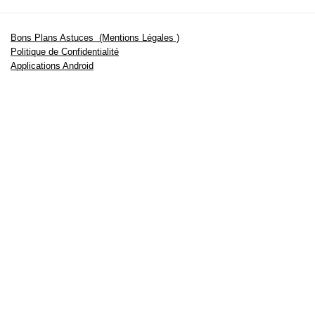
Bons Plans Astuces (Mentions Légales )
Politique de Confidentialité
Applications Android
Suivez Nous sur Facebook
Suivez Nous sur Twitter
Etant affilié à de nombreuses boutiques en ligne (Amazon notamment) ,
nous pouvons toucher une commission sur les ventes .
Découvrez nos bons plans pour les
vélos électriques
,
trottinettes
,
smartphones
et produits Xiaomi. Profitez également
des dernières
offres d’abonnements abordables pour des magazines
, ainsi que des
promotions pour vos
vacances
et voyages. Ne manquez pas nos
tests
et avis
sur les derniers produits high-tech et bien plus encore.