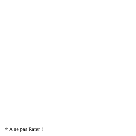
⭐️ A ne pas Rater !