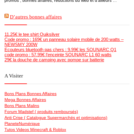
promos , bonnes affaires, réductions du web et d’ailleurs …
D’autres bonnes affaires
11.25€ le tee shirt Quiksilver
Code promo : 169€ un panneau solaire mobile de 200 watts –
NEWSMY 200W
Ecouteurs bluetooth pas chers : 9.99€ les SOUNARC Q1
code promo : 57.99€ l’enceinte SOUNARC L1 60 watts
29€ la douche de camping avec pompe sur batterie
A Visiter
Bons Plans Bonnes Affaires
Mega Bonnes Affaires
Bons Plans Malins
Forum Madstef ( produits remboursés)
Anti Crise ( Catalogue Supermarchés et optimisations)
PlaneteNumérique
Tutos Videos Minecraft & Roblox