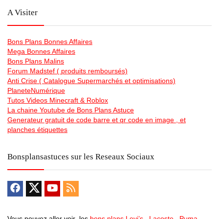
A Visiter
Bons Plans Bonnes Affaires
Mega Bonnes Affaires
Bons Plans Malins
Forum Madstef ( produits remboursés)
Anti Crise ( Catalogue Supermarchés et optimisations)
PlaneteNumérique
Tutos Videos Minecraft & Roblox
La chaine Youtube de Bons Plans Astuce
Generateur gratuit de code barre et qr code en image , et
planches étiquettes
Bonsplansastuces sur les Reseaux Sociaux
Vous pouvez aller voir les
bons plans Levi’s
,
Lacoste
,
Puma
,