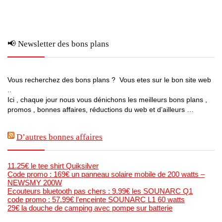
📢 Newsletter des bons plans
Vous recherchez des bons plans ? Vous etes sur le bon site web
..
Ici , chaque jour nous vous dénichons les meilleurs bons plans ,
promos , bonnes affaires, réductions du web et d’ailleurs …
D’autres bonnes affaires
11.25€ le tee shirt Quiksilver
Code promo : 169€ un panneau solaire mobile de 200 watts –
NEWSMY 200W
Ecouteurs bluetooth pas chers : 9.99€ les SOUNARC Q1
code promo : 57.99€ l’enceinte SOUNARC L1 60 watts
29€ la douche de camping avec pompe sur batterie