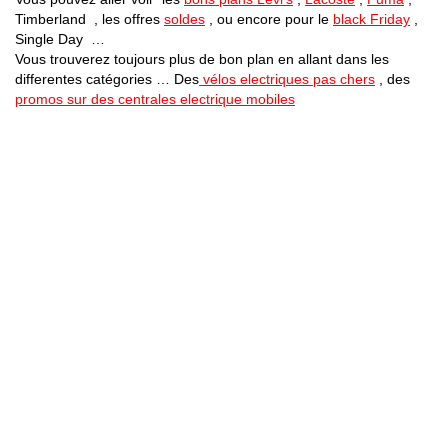
Timberland , les offres
soldes
, ou encore pour le
black Friday
,
Single Day …
Vous trouverez toujours plus de bon plan en allant dans les
differentes catégories … Des
vélos electriques pas chers
, des
promos sur des centrales electrique mobiles
Bons Plans Astuces (Mentions Légales )
Politique de Confidentialité
Applications Android
Suivez Nous sur Facebook
Suivez Nous sur Twitter
Etant affilié à de nombreuses boutiques en ligne (Amazon notamment) ,
nous pouvons toucher une commission sur les ventes .
Découvrez nos bons plans pour les
vélos électriques
,
trottinettes
,
smartphones
et produits Xiaomi. Profitez également
des dernières