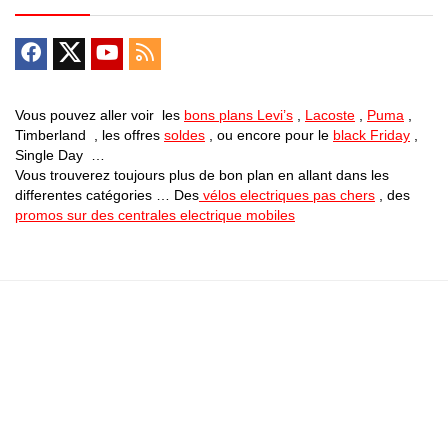
Vous pouvez aller voir les
bons plans Levi’s
,
Lacoste
,
Puma
,
Timberland , les offres
soldes
, ou encore pour le
black Friday
,
Single Day …
Vous trouverez toujours plus de bon plan en allant dans les
differentes catégories … Des
vélos electriques pas chers
, des
promos sur des centrales electrique mobiles
Bons Plans Astuces (Mentions Légales )
Politique de Confidentialité
Applications Android
Suivez Nous sur Facebook
Suivez Nous sur Twitter
Etant affilié à de nombreuses boutiques en ligne (Amazon notamment) ,