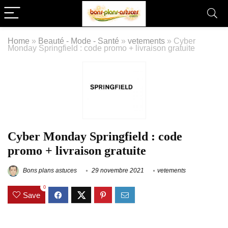
Home
»
Beauté - Mode - Santé
»
vetements
»
Cyber
Monday Springfield : code promo + livraison gratuite
Cyber Monday Springfield : code
promo + livraison gratuite
Bons plans astuces
29 novembre 2021
vetements
0
Save