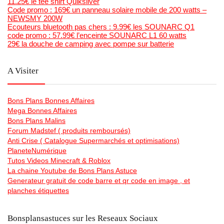
11.25€ le tee shirt Quiksilver
Code promo : 169€ un panneau solaire mobile de 200 watts –
NEWSMY 200W
Ecouteurs bluetooth pas chers : 9.99€ les SOUNARC Q1
code promo : 57.99€ l’enceinte SOUNARC L1 60 watts
29€ la douche de camping avec pompe sur batterie
A Visiter
Bons Plans Bonnes Affaires
Mega Bonnes Affaires
Bons Plans Malins
Forum Madstef ( produits remboursés)
Anti Crise ( Catalogue Supermarchés et optimisations)
PlaneteNumérique
Tutos Videos Minecraft & Roblox
La chaine Youtube de Bons Plans Astuce
Generateur gratuit de code barre et qr code en image , et
planches étiquettes
Bonsplansastuces sur les Reseaux Sociaux