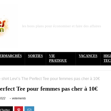
les bons plans pour économiser et faire des affaires
PERMARCHÉS
SORTIES
VIE
VACANCES
HIG
PRATIQUE
TEC
 shirt Levi’s The Perfect Tee pour femmes pas cher à 10€
Perfect Tee pour femmes pas cher à 10€
2022
vetements