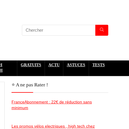
H
GRATUITS
ACTU
ASTUCES
TESTS
H
⭐️ A ne pas Rater !
FranceAbonnement : 22€ de réduction sans
minimum
Les promos vélos electriques , high tech chez