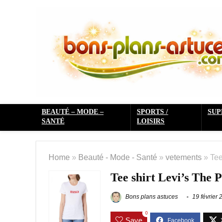
BEAUTÉ – MODE –
SPORTS /
SU
SANTÉ
LOISIRS
Home
»
Beauté - Mode - Santé
»
vetements
»
Tee
Tee shirt Levi’s The 
Bons plans astuces
19 février 
0
Save