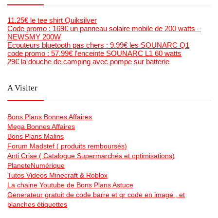
11.25€ le tee shirt Quiksilver
Code promo : 169€ un panneau solaire mobile de 200 watts –
NEWSMY 200W
Ecouteurs bluetooth pas chers : 9.99€ les SOUNARC Q1
code promo : 57.99€ l’enceinte SOUNARC L1 60 watts
29€ la douche de camping avec pompe sur batterie
A Visiter
Bons Plans Bonnes Affaires
Mega Bonnes Affaires
Bons Plans Malins
Forum Madstef ( produits remboursés)
Anti Crise ( Catalogue Supermarchés et optimisations)
PlaneteNumérique
Tutos Videos Minecraft & Roblox
La chaine Youtube de Bons Plans Astuce
Generateur gratuit de code barre et qr code en image , et
planches étiquettes