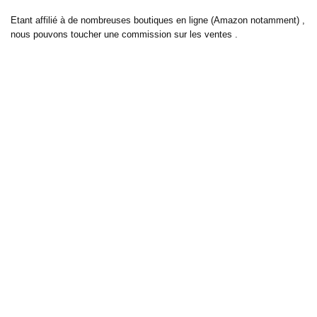
Etant affilié à de nombreuses boutiques en ligne (Amazon notamment) ,
nous pouvons toucher une commission sur les ventes .
Découvrez nos bons plans pour les
vélos électriques
,
trottinettes
,
smartphones
et produits Xiaomi. Profitez également
des dernières
offres d’abonnements abordables pour des magazines
, ainsi que des
promotions pour vos
vacances
et voyages. Ne manquez pas nos
tests
et avis
sur les derniers produits high-tech et bien plus encore.
Bons-plans-astuces uses the IP2Location LITE database for <a
href= »https://lite.ip2location.com »>IP geolocation</a>.
Sur bons plans astuces, découvrez tous les derniers bons plans pour