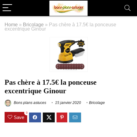
Home
»
Bricolage
»
Pas chère à 17.5€ la ponceuse
excentrique Ginour
Pas chère à 17.5€ la ponceuse
excentrique Ginour
Bons plans astuces
15 janvier 2020
Bricolage
0
Save