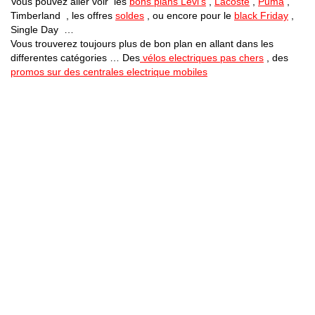
Vous pouvez aller voir les
bons plans Levi’s
,
Lacoste
,
Puma
,
Timberland , les offres
soldes
, ou encore pour le
black Friday
,
Single Day …
Vous trouverez toujours plus de bon plan en allant dans les
differentes catégories … Des
vélos electriques pas chers
, des
promos sur des centrales electrique mobiles
Bons Plans Astuces (Mentions Légales )
Politique de Confidentialité
Applications Android
Suivez Nous sur Facebook
Suivez Nous sur Twitter
Etant affilié à de nombreuses boutiques en ligne (Amazon notamment) ,
nous pouvons toucher une commission sur les ventes .
Découvrez nos bons plans pour les
vélos électriques
,
trottinettes
,
smartphones
et produits Xiaomi. Profitez également
des dernières