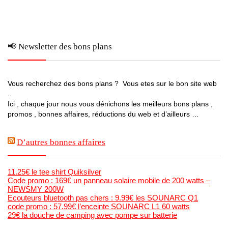
📢 Newsletter des bons plans
Vous recherchez des bons plans ? Vous etes sur le bon site web
..
Ici , chaque jour nous vous dénichons les meilleurs bons plans ,
promos , bonnes affaires, réductions du web et d’ailleurs …
D’autres bonnes affaires
11.25€ le tee shirt Quiksilver
Code promo : 169€ un panneau solaire mobile de 200 watts –
NEWSMY 200W
Ecouteurs bluetooth pas chers : 9.99€ les SOUNARC Q1
code promo : 57.99€ l’enceinte SOUNARC L1 60 watts
29€ la douche de camping avec pompe sur batterie