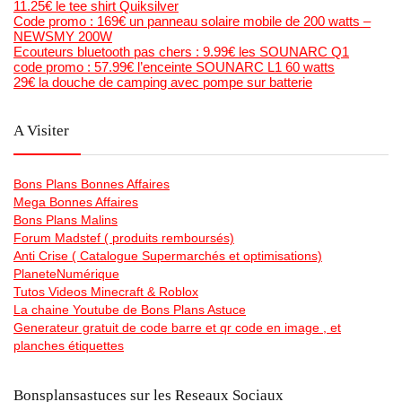
11.25€ le tee shirt Quiksilver
Code promo : 169€ un panneau solaire mobile de 200 watts –
NEWSMY 200W
Ecouteurs bluetooth pas chers : 9.99€ les SOUNARC Q1
code promo : 57.99€ l’enceinte SOUNARC L1 60 watts
29€ la douche de camping avec pompe sur batterie
A Visiter
Bons Plans Bonnes Affaires
Mega Bonnes Affaires
Bons Plans Malins
Forum Madstef ( produits remboursés)
Anti Crise ( Catalogue Supermarchés et optimisations)
PlaneteNumérique
Tutos Videos Minecraft & Roblox
La chaine Youtube de Bons Plans Astuce
Generateur gratuit de code barre et qr code en image , et
planches étiquettes
Bonsplansastuces sur les Reseaux Sociaux