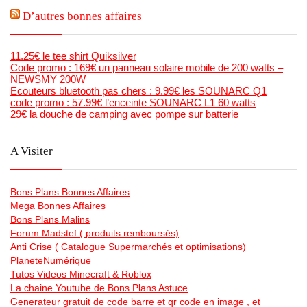
D’autres bonnes affaires
11.25€ le tee shirt Quiksilver
Code promo : 169€ un panneau solaire mobile de 200 watts –
NEWSMY 200W
Ecouteurs bluetooth pas chers : 9.99€ les SOUNARC Q1
code promo : 57.99€ l’enceinte SOUNARC L1 60 watts
29€ la douche de camping avec pompe sur batterie
A Visiter
Bons Plans Bonnes Affaires
Mega Bonnes Affaires
Bons Plans Malins
Forum Madstef ( produits remboursés)
Anti Crise ( Catalogue Supermarchés et optimisations)
PlaneteNumérique
Tutos Videos Minecraft & Roblox
La chaine Youtube de Bons Plans Astuce
Generateur gratuit de code barre et qr code en image , et