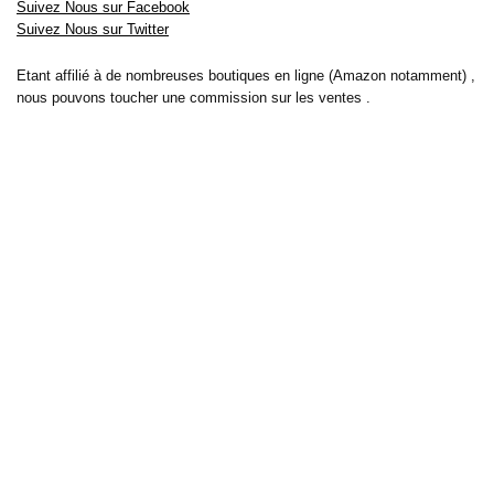
Suivez Nous sur Facebook
Suivez Nous sur Twitter
Etant affilié à de nombreuses boutiques en ligne (Amazon notamment) ,
nous pouvons toucher une commission sur les ventes .
Découvrez nos bons plans pour les
vélos électriques
,
trottinettes
,
smartphones
et produits Xiaomi. Profitez également
des dernières
offres d’abonnements abordables pour des magazines
, ainsi que des
promotions pour vos
vacances
et voyages. Ne manquez pas nos
tests
et avis
sur les derniers produits high-tech et bien plus encore.
Bons-plans-astuces uses the IP2Location LITE database for <a
href= »https://lite.ip2location.com »>IP geolocation</a>.