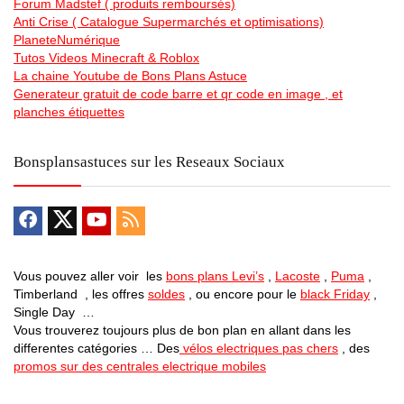
Forum Madstef ( produits remboursés)
Anti Crise ( Catalogue Supermarchés et optimisations)
PlaneteNumérique
Tutos Videos Minecraft & Roblox
La chaine Youtube de Bons Plans Astuce
Generateur gratuit de code barre et qr code en image , et
planches étiquettes
Bonsplansastuces sur les Reseaux Sociaux
Vous pouvez aller voir les
bons plans Levi’s
,
Lacoste
,
Puma
,
Timberland , les offres
soldes
, ou encore pour le
black Friday
,
Single Day …
Vous trouverez toujours plus de bon plan en allant dans les
differentes catégories … Des
vélos electriques pas chers
, des
promos sur des centrales electrique mobiles