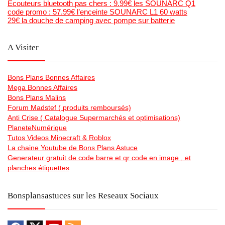
Ecouteurs bluetooth pas chers : 9.99€ les SOUNARC Q1
code promo : 57.99€ l’enceinte SOUNARC L1 60 watts
29€ la douche de camping avec pompe sur batterie
A Visiter
Bons Plans Bonnes Affaires
Mega Bonnes Affaires
Bons Plans Malins
Forum Madstef ( produits remboursés)
Anti Crise ( Catalogue Supermarchés et optimisations)
PlaneteNumérique
Tutos Videos Minecraft & Roblox
La chaine Youtube de Bons Plans Astuce
Generateur gratuit de code barre et qr code en image , et
planches étiquettes
Bonsplansastuces sur les Reseaux Sociaux