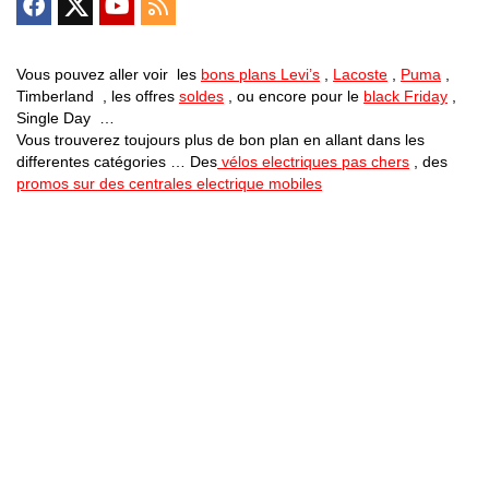
Vous pouvez aller voir les
bons plans Levi’s
,
Lacoste
,
Puma
,
Timberland , les offres
soldes
, ou encore pour le
black Friday
,
Single Day …
Vous trouverez toujours plus de bon plan en allant dans les
differentes catégories … Des
vélos electriques pas chers
, des
promos sur des centrales electrique mobiles
Bons Plans Astuces (Mentions Légales )
Politique de Confidentialité
Applications Android
Suivez Nous sur Facebook
Suivez Nous sur Twitter
Etant affilié à de nombreuses boutiques en ligne (Amazon notamment) ,
nous pouvons toucher une commission sur les ventes .