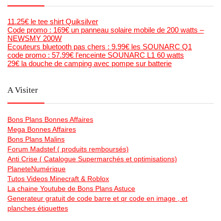
11.25€ le tee shirt Quiksilver
Code promo : 169€ un panneau solaire mobile de 200 watts –
NEWSMY 200W
Ecouteurs bluetooth pas chers : 9.99€ les SOUNARC Q1
code promo : 57.99€ l’enceinte SOUNARC L1 60 watts
29€ la douche de camping avec pompe sur batterie
A Visiter
Bons Plans Bonnes Affaires
Mega Bonnes Affaires
Bons Plans Malins
Forum Madstef ( produits remboursés)
Anti Crise ( Catalogue Supermarchés et optimisations)
PlaneteNumérique
Tutos Videos Minecraft & Roblox
La chaine Youtube de Bons Plans Astuce
Generateur gratuit de code barre et qr code en image , et
planches étiquettes