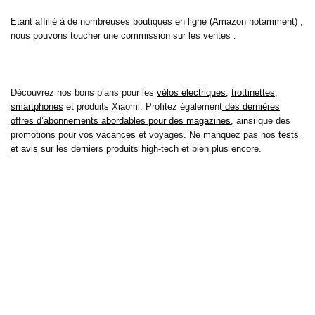
Etant affilié à de nombreuses boutiques en ligne (Amazon notamment) ,
nous pouvons toucher une commission sur les ventes .
Découvrez nos bons plans pour les
vélos électriques
,
trottinettes
,
smartphones
et produits Xiaomi. Profitez également
des dernières
offres d’abonnements abordables pour des magazines
, ainsi que des
promotions pour vos
vacances
et voyages. Ne manquez pas nos
tests
et avis
sur les derniers produits high-tech et bien plus encore.
Bons-plans-astuces uses the IP2Location LITE database for <a
href= »https://lite.ip2location.com »>IP geolocation</a>.
Sur bons plans astuces, découvrez tous les derniers bons plans pour