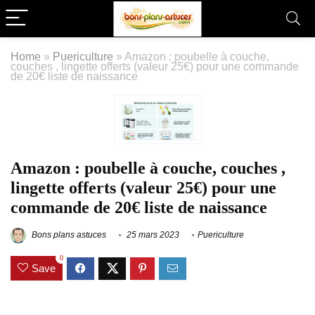
Home
»
Puericulture
»
Amazon : poubelle à couche,
couches , lingette offerts (valeur 25€) pour une commande
de 20€ liste de naissance
Amazon : poubelle à couche, couches ,
lingette offerts (valeur 25€) pour une
commande de 20€ liste de naissance
Bons plans astuces
25 mars 2023
Puericulture
0
Save