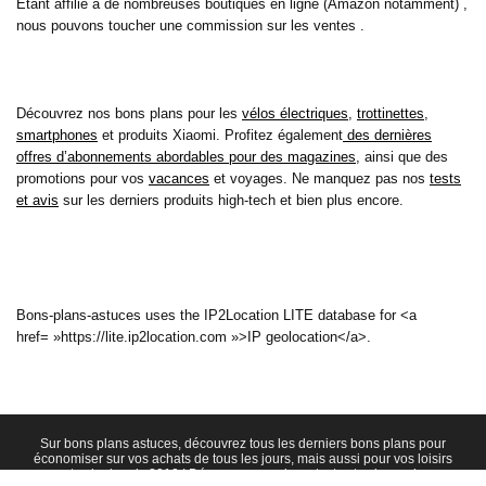
Etant affilié à de nombreuses boutiques en ligne (Amazon notamment) ,
nous pouvons toucher une commission sur les ventes .
Découvrez nos bons plans pour les
vélos électriques
,
trottinettes
,
smartphones
et produits Xiaomi. Profitez également
des dernières
offres d’abonnements abordables pour des magazines
, ainsi que des
promotions pour vos
vacances
et voyages. Ne manquez pas nos
tests
et avis
sur les derniers produits high-tech et bien plus encore.
Bons-plans-astuces uses the IP2Location LITE database for <a
href= »https://lite.ip2location.com »>IP geolocation</a>.
Sur bons plans astuces, découvrez tous les derniers bons plans pour
économiser sur vos achats de tous les jours, mais aussi pour vos loisirs
et cela depuis 2010 ! Découvrez aussi nos tests et avis sur de