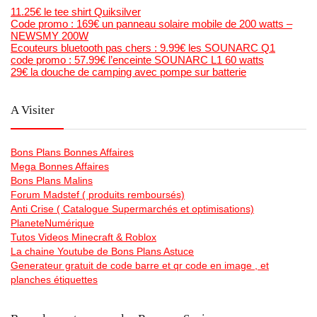
11.25€ le tee shirt Quiksilver
Code promo : 169€ un panneau solaire mobile de 200 watts –
NEWSMY 200W
Ecouteurs bluetooth pas chers : 9.99€ les SOUNARC Q1
code promo : 57.99€ l’enceinte SOUNARC L1 60 watts
29€ la douche de camping avec pompe sur batterie
A Visiter
Bons Plans Bonnes Affaires
Mega Bonnes Affaires
Bons Plans Malins
Forum Madstef ( produits remboursés)
Anti Crise ( Catalogue Supermarchés et optimisations)
PlaneteNumérique
Tutos Videos Minecraft & Roblox
La chaine Youtube de Bons Plans Astuce
Generateur gratuit de code barre et qr code en image , et
planches étiquettes