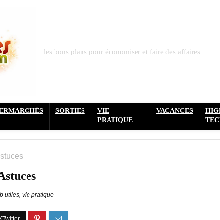
les bons plans pour économiser et faire des affaires
PERMARCHÉS
SORTIES
VIE
VACANCES
HIG
PRATIQUE
TEC
Astuces
Astuces
b utiles
,
vie pratique