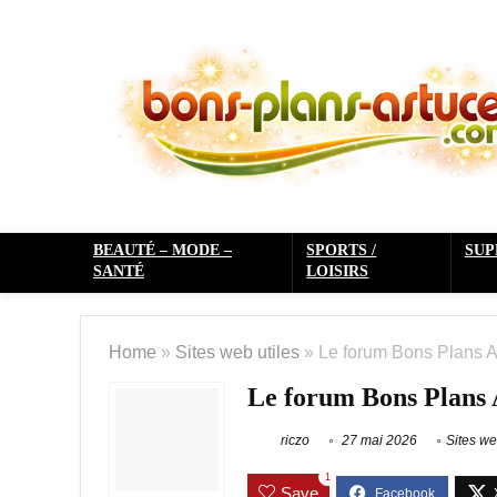
BEAUTÉ – MODE –
SPORTS /
SU
SANTÉ
LOISIRS
Home
»
Sites web utiles
»
Le forum Bons Plans 
Le forum Bons Plans 
riczo
27 mai 2026
Sites we
1
Save