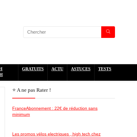
H
GRATUITS
ACTU
ASTUCES
TESTS
H
⭐️ A ne pas Rater !
FranceAbonnement : 22€ de réduction sans
minimum
Les promos vélos electriques , high tech chez