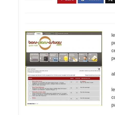
l
p
c
p
a
l
c
p