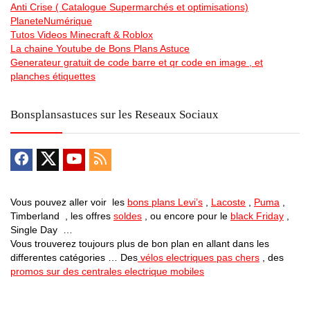
Anti Crise ( Catalogue Supermarchés et optimisations)
PlaneteNumérique
Tutos Videos Minecraft & Roblox
La chaine Youtube de Bons Plans Astuce
Generateur gratuit de code barre et qr code en image , et
planches étiquettes
Bonsplansastuces sur les Reseaux Sociaux
Vous pouvez aller voir les
bons plans Levi’s
,
Lacoste
,
Puma
,
Timberland , les offres
soldes
, ou encore pour le
black Friday
,
Single Day …
Vous trouverez toujours plus de bon plan en allant dans les
differentes catégories … Des
vélos electriques pas chers
, des
promos sur des centrales electrique mobiles