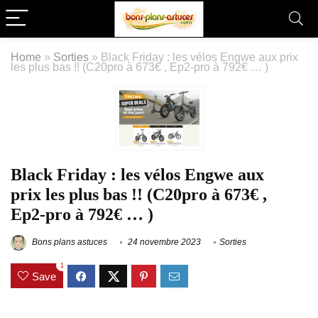
Home
»
Sorties
»
Black Friday : les vélos Engwe aux prix
les plus bas !! (C20pro à 673€ , Ep2-pro à 792€ … )
Black Friday : les vélos Engwe aux
prix les plus bas !! (C20pro à 673€ ,
Ep2-pro à 792€ … )
Bons plans astuces
24 novembre 2023
Sorties
1
Save