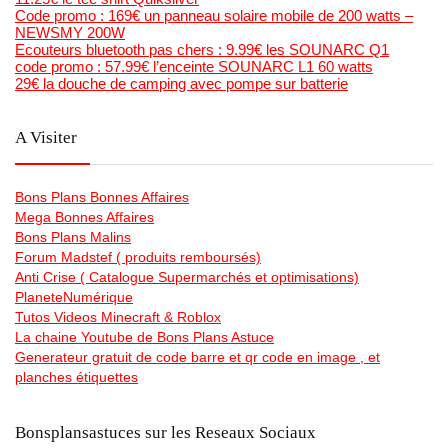
Code promo : 169€ un panneau solaire mobile de 200 watts –
NEWSMY 200W
Ecouteurs bluetooth pas chers : 9.99€ les SOUNARC Q1
code promo : 57.99€ l’enceinte SOUNARC L1 60 watts
29€ la douche de camping avec pompe sur batterie
A Visiter
Bons Plans Bonnes Affaires
Mega Bonnes Affaires
Bons Plans Malins
Forum Madstef ( produits remboursés)
Anti Crise ( Catalogue Supermarchés et optimisations)
PlaneteNumérique
Tutos Videos Minecraft & Roblox
La chaine Youtube de Bons Plans Astuce
Generateur gratuit de code barre et qr code en image , et
planches étiquettes
Bonsplansastuces sur les Reseaux Sociaux