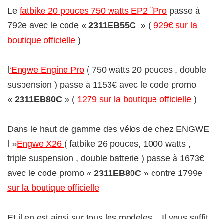
Le
fatbike 20 pouces 750 watts EP2 ¨Pro
passe à
792e avec le code «
2311EB55C
» (
929€ sur la
boutique officielle
)
l
‘Engwe Engine Pro
( 750 watts 20 pouces , double
suspension ) passe à 1153€ avec le code promo
«
2311EB80C
» (
1279 sur la boutique officielle
)
Dans le haut de gamme des vélos de chez ENGWE
l »
Engwe X26
( fatbike 26 pouces, 1000 watts ,
triple suspension , double batterie ) passe à 1673€
avec le code promo «
2311EB80C
» contre 1799e
sur la boutique officielle
Et il en est ainsi sur tous les modeles .. Il vous suffit