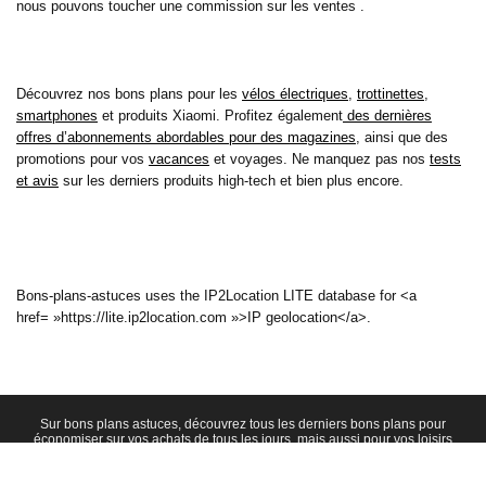
nous pouvons toucher une commission sur les ventes .
Découvrez nos bons plans pour les
vélos électriques
,
trottinettes
,
smartphones
et produits Xiaomi. Profitez également
des dernières
offres d’abonnements abordables pour des magazines
, ainsi que des
promotions pour vos
vacances
et voyages. Ne manquez pas nos
tests
et avis
sur les derniers produits high-tech et bien plus encore.
Bons-plans-astuces uses the IP2Location LITE database for <a
href= »https://lite.ip2location.com »>IP geolocation</a>.
Sur bons plans astuces, découvrez tous les derniers bons plans pour
économiser sur vos achats de tous les jours, mais aussi pour vos loisirs
et cela depuis 2010 ! Découvrez aussi nos tests et avis sur de
nombreux produits