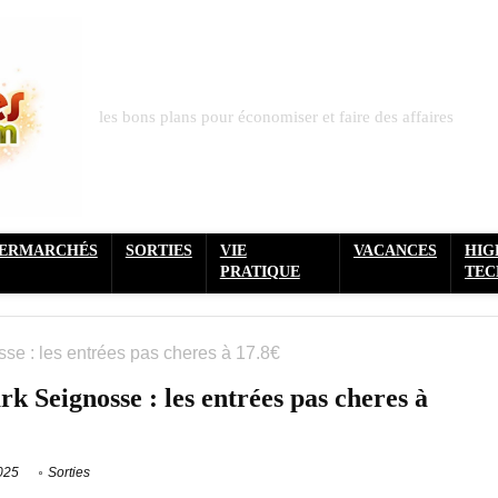
les bons plans pour économiser et faire des affaires
PERMARCHÉS
SORTIES
VIE
VACANCES
HIG
PRATIQUE
TEC
sse : les entrées pas cheres à 17.8€
k Seignosse : les entrées pas cheres à
2025
Sorties