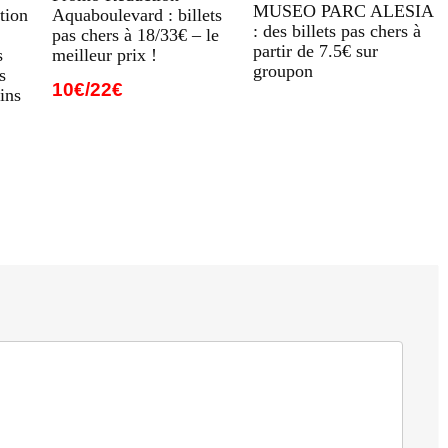
MUSEO PARC ALESIA
Aquaboulevard : billets
tion
: des billets pas chers à
pas chers à 18/33€ – le
partir de 7.5€ sur
meilleur prix !
s
groupon
s
10€/22€
ins