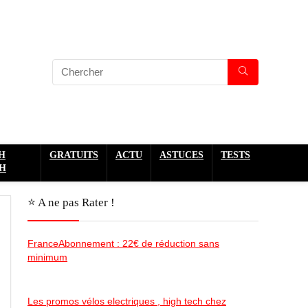
H
GRATUITS
ACTU
ASTUCES
TESTS
H
⭐️ A ne pas Rater !
FranceAbonnement : 22€ de réduction sans
minimum
Les promos vélos electriques , high tech chez