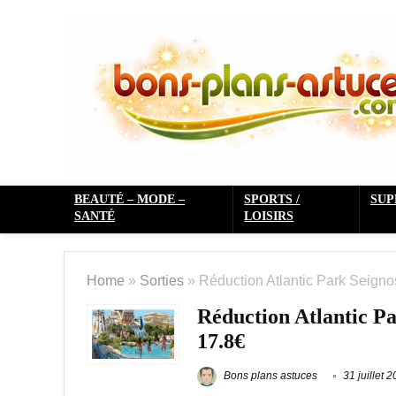
BEAUTÉ – MODE –
SPORTS /
SU
SANTÉ
LOISIRS
Home
»
Sorties
»
Réduction Atlantic Park Seigno
Réduction Atlantic Par
17.8€
Bons plans astuces
31 juillet 