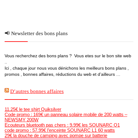
📢 Newsletter des bons plans
Vous recherchez des bons plans ? Vous etes sur le bon site web
..
Ici , chaque jour nous vous dénichons les meilleurs bons plans ,
promos , bonnes affaires, réductions du web et d’ailleurs …
D’autres bonnes affaires
11.25€ le tee shirt Quiksilver
Code promo : 169€ un panneau solaire mobile de 200 watts –
NEWSMY 200W
Ecouteurs bluetooth pas chers : 9.99€ les SOUNARC Q1
code promo : 57.99€ l’enceinte SOUNARC L1 60 watts
29€ la douche de camping avec pompe sur batterie