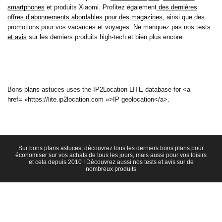
smartphones
et produits Xiaomi. Profitez également
des dernières
offres d’abonnements abordables pour des magazines
, ainsi que des
promotions pour vos
vacances
et voyages. Ne manquez pas nos
tests
et avis
sur les derniers produits high-tech et bien plus encore.
Bons-plans-astuces uses the IP2Location LITE database for <a
href= »https://lite.ip2location.com »>IP geolocation</a>.
Sur bons plans astuces, découvrez tous les derniers bons plans pour
économiser sur vos achats de tous les jours, mais aussi pour vos loisirs
et cela depuis 2010 ! Découvrez aussi nos tests et avis sur de
nombreux produits