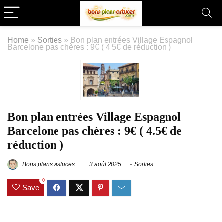
Home
»
Sorties
»
Bon plan entrées Village Espagnol
Barcelone pas chères : 9€ ( 4.5€ de réduction )
Bon plan entrées Village Espagnol
Barcelone pas chères : 9€ ( 4.5€ de
réduction )
Bons plans astuces
3 août 2025
Sorties
0
Save