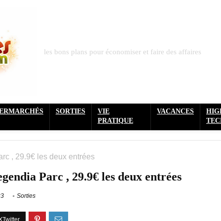
les bons plans pour économiser et faire des affaires
PERMARCHÉS
SORTIES
VIE
VACANCES
HIG
PRATIQUE
TEC
rc , 29.9€ les deux entrées
gendia Parc , 29.9€ les deux entrées
23
Sorties