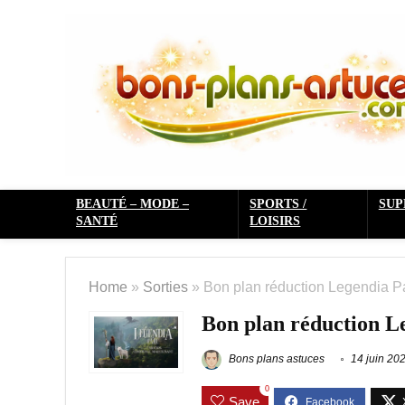
BEAUTÉ – MODE –
SPORTS /
SU
SANTÉ
LOISIRS
Home
»
Sorties
»
Bon plan réduction Legendia Pa
Bon plan réduction Le
Bons plans astuces
14 juin 20
0
Save