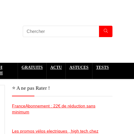
H
GRATUITS
ACTU
ASTUCES
TESTS
H
⭐️ A ne pas Rater !
FranceAbonnement : 22€ de réduction sans
minimum
Les promos vélos electriques , high tech chez