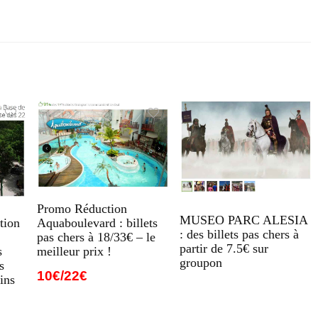
Promo Réduction
MUSEO PARC ALESIA
Aquaboulevard : billets
tion
: des billets pas chers à
pas chers à 18/33€ – le
partir de 7.5€ sur
meilleur prix !
s
groupon
s
10€/22€
ins