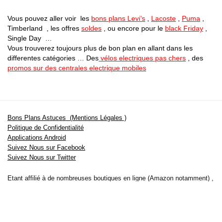
Vous pouvez aller voir les
bons plans Levi’s
,
Lacoste
,
Puma
,
Timberland , les offres
soldes
, ou encore pour le
black Friday
,
Single Day …
Vous trouverez toujours plus de bon plan en allant dans les
differentes catégories … Des
vélos electriques pas chers
, des
promos sur des centrales electrique mobiles
Bons Plans Astuces (Mentions Légales )
Politique de Confidentialité
Applications Android
Suivez Nous sur Facebook
Suivez Nous sur Twitter
Etant affilié à de nombreuses boutiques en ligne (Amazon notamment) ,
nous pouvons toucher une commission sur les ventes .