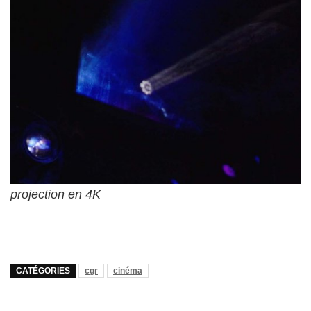
projection en 4K
CATÉGORIES
cgr
cinéma