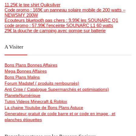
11.25€ le tee shirt Quiksilver
Code promo : 169€ un panneau solaire mobile de 200 watts –
NEWSMY 200W
Ecouteurs bluetooth pas chers : 9.99€ les SOUNARC Q1
code promo : 57.99€ l’enceinte SOUNARC L1 60 watts
29€ la douche de camping avec pompe sur batterie
A Visiter
Bons Plans Bonnes Affaires
Mega Bonnes Affaires
Bons Plans Malins
Forum Madstef ( produits remboursés)
Anti Crise ( Catalogue Supermarchés et optimisations)
PlaneteNumérique
Tutos Videos Minecraft & Roblox
La chaine Youtube de Bons Plans Astuce
Generateur gratuit de code barre et qr code en image , et
planches étiquettes