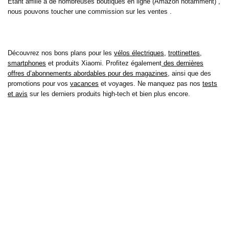
Etant affilié à de nombreuses boutiques en ligne (Amazon notamment) ,
nous pouvons toucher une commission sur les ventes .
Découvrez nos bons plans pour les
vélos électriques
,
trottinettes
,
smartphones
et produits Xiaomi. Profitez également
des dernières
offres d’abonnements abordables pour des magazines
, ainsi que des
promotions pour vos
vacances
et voyages. Ne manquez pas nos
tests
et avis
sur les derniers produits high-tech et bien plus encore.
Bons-plans-astuces uses the IP2Location LITE database for <a
href= »https://lite.ip2location.com »>IP geolocation</a>.
Sur bons plans astuces, découvrez tous les derniers bons plans pour
économiser sur vos achats de tous les jours, mais aussi pour vos loisirs
et cela depuis 2010 ! Découvrez aussi nos tests et avis sur de