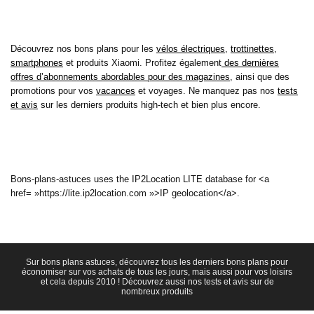
Découvrez nos bons plans pour les
vélos électriques
,
trottinettes
,
smartphones
et produits Xiaomi. Profitez également
des dernières
offres d’abonnements abordables pour des magazines
, ainsi que des
promotions pour vos
vacances
et voyages. Ne manquez pas nos
tests
et avis
sur les derniers produits high-tech et bien plus encore.
Bons-plans-astuces uses the IP2Location LITE database for <a
href= »https://lite.ip2location.com »>IP geolocation</a>.
Sur bons plans astuces, découvrez tous les derniers bons plans pour
économiser sur vos achats de tous les jours, mais aussi pour vos loisirs
et cela depuis 2010 ! Découvrez aussi nos tests et avis sur de
nombreux produits