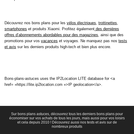
Découvrez nos bons plans pour les
vélos électriques
,
trottinettes
,
smartphones
et produits Xiaomi. Profitez également
des dernières
offres d’abonnements abordables pour des magazines
, ainsi que des
promotions pour vos
vacances
et voyages. Ne manquez pas nos
tests
et avis
sur les derniers produits high-tech et bien plus encore.
Bons-plans-astuces uses the IP2Location LITE database for <a
href= »https://lite.ip2location.com »>IP geolocation</a>.
Sur bons plans astuces, découvrez tous les derniers bons plans pour
économiser sur vos achats de tous les jours, mais aussi pour vos loisirs
et cela depuis 2010 ! Découvrez aussi nos tests et avis sur de
nombreux produits