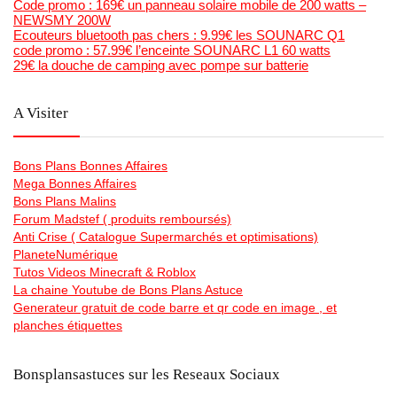
Code promo : 169€ un panneau solaire mobile de 200 watts –
NEWSMY 200W
Ecouteurs bluetooth pas chers : 9.99€ les SOUNARC Q1
code promo : 57.99€ l’enceinte SOUNARC L1 60 watts
29€ la douche de camping avec pompe sur batterie
A Visiter
Bons Plans Bonnes Affaires
Mega Bonnes Affaires
Bons Plans Malins
Forum Madstef ( produits remboursés)
Anti Crise ( Catalogue Supermarchés et optimisations)
PlaneteNumérique
Tutos Videos Minecraft & Roblox
La chaine Youtube de Bons Plans Astuce
Generateur gratuit de code barre et qr code en image , et
planches étiquettes
Bonsplansastuces sur les Reseaux Sociaux