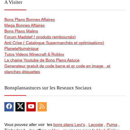
A Visiter
Bons Plans Bonnes Affaires
Mega Bonnes Affaires
Bons Plans Malins
Forum Madstef ( produits remboursés)
Anti Crise ( Catalogue Supermarchés et optimisations)
PlaneteNumérique
Tutos Videos Minecraft & Roblox
La chaine Youtube de Bons Plans Astuce
Generateur gratuit de code barre et qr code en image , et
planches étiquettes
Bonsplansastuces sur les Reseaux Sociaux
Vous pouvez aller voir les
bons plans Levi’s
,
Lacoste
,
Puma
,