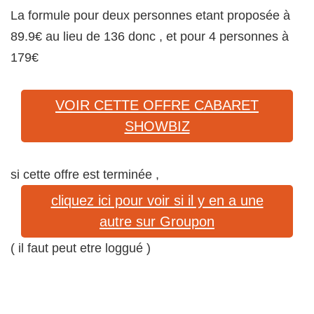
La formule pour deux personnes etant proposée à
89.9€ au lieu de 136 donc , et pour 4 personnes à
179€
VOIR CETTE OFFRE CABARET
SHOWBIZ
si cette offre est terminée ,
cliquez ici pour voir si il y en a une
autre sur Groupon
( il faut peut etre loggué )