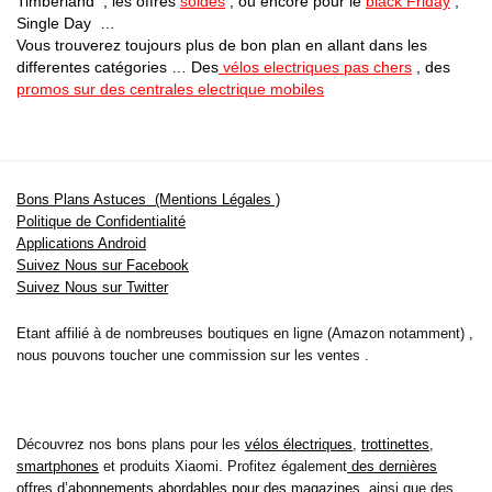
Timberland , les offres
soldes
, ou encore pour le
black Friday
,
Single Day …
Vous trouverez toujours plus de bon plan en allant dans les
differentes catégories … Des
vélos electriques pas chers
, des
promos sur des centrales electrique mobiles
Bons Plans Astuces (Mentions Légales )
Politique de Confidentialité
Applications Android
Suivez Nous sur Facebook
Suivez Nous sur Twitter
Etant affilié à de nombreuses boutiques en ligne (Amazon notamment) ,
nous pouvons toucher une commission sur les ventes .
Découvrez nos bons plans pour les
vélos électriques
,
trottinettes
,
smartphones
et produits Xiaomi. Profitez également
des dernières
offres d’abonnements abordables pour des magazines
, ainsi que des