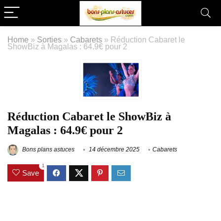
Home
»
Sorties
»
Cabarets
»
Réduction Cabaret le
ShowBiz à Magalas : 64.9€ pour 2
Réduction Cabaret le ShowBiz à
Magalas : 64.9€ pour 2
Bons plans astuces
14 décembre 2025
Cabarets
1
Save