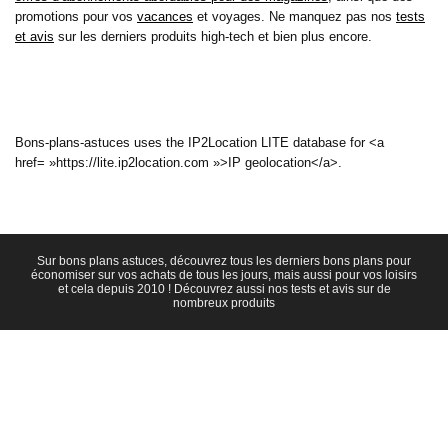
promotions pour vos
vacances
et voyages. Ne manquez pas nos
tests
et avis
sur les derniers produits high-tech et bien plus encore.
Bons-plans-astuces uses the IP2Location LITE database for <a
href= »https://lite.ip2location.com »>IP geolocation</a>.
Sur bons plans astuces, découvrez tous les derniers bons plans pour
économiser sur vos achats de tous les jours, mais aussi pour vos loisirs
et cela depuis 2010 ! Découvrez aussi nos tests et avis sur de
nombreux produits