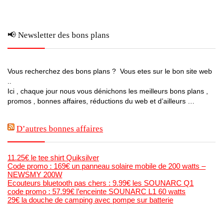
📢 Newsletter des bons plans
Vous recherchez des bons plans ? Vous etes sur le bon site web
..
Ici , chaque jour nous vous dénichons les meilleurs bons plans ,
promos , bonnes affaires, réductions du web et d’ailleurs …
D’autres bonnes affaires
11.25€ le tee shirt Quiksilver
Code promo : 169€ un panneau solaire mobile de 200 watts –
NEWSMY 200W
Ecouteurs bluetooth pas chers : 9.99€ les SOUNARC Q1
code promo : 57.99€ l’enceinte SOUNARC L1 60 watts
29€ la douche de camping avec pompe sur batterie