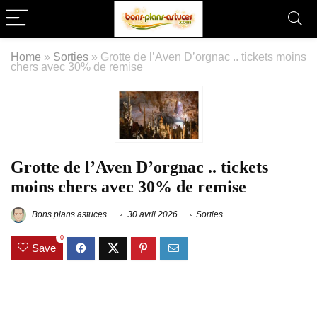
Home
»
Sorties
»
Grotte de l’Aven D’orgnac .. tickets moins
chers avec 30% de remise
Grotte de l’Aven D’orgnac .. tickets
moins chers avec 30% de remise
Bons plans astuces
30 avril 2026
Sorties
0
Save