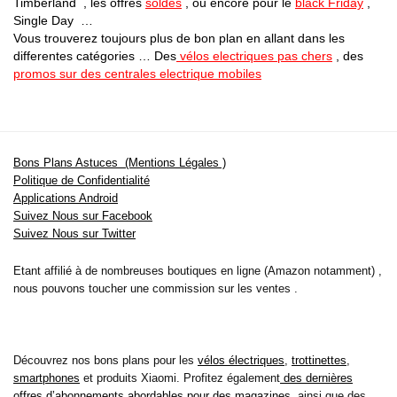
Timberland , les offres
soldes
, ou encore pour le
black Friday
,
Single Day …
Vous trouverez toujours plus de bon plan en allant dans les
differentes catégories … Des
vélos electriques pas chers
, des
promos sur des centrales electrique mobiles
Bons Plans Astuces (Mentions Légales )
Politique de Confidentialité
Applications Android
Suivez Nous sur Facebook
Suivez Nous sur Twitter
Etant affilié à de nombreuses boutiques en ligne (Amazon notamment) ,
nous pouvons toucher une commission sur les ventes .
Découvrez nos bons plans pour les
vélos électriques
,
trottinettes
,
smartphones
et produits Xiaomi. Profitez également
des dernières
offres d’abonnements abordables pour des magazines
, ainsi que des