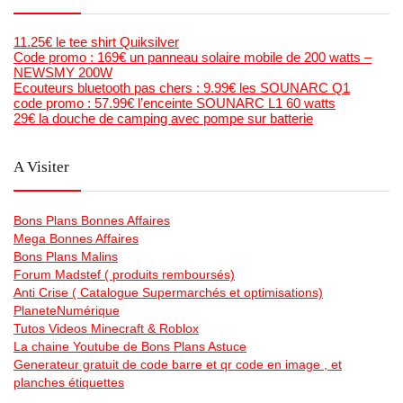
11.25€ le tee shirt Quiksilver
Code promo : 169€ un panneau solaire mobile de 200 watts –
NEWSMY 200W
Ecouteurs bluetooth pas chers : 9.99€ les SOUNARC Q1
code promo : 57.99€ l’enceinte SOUNARC L1 60 watts
29€ la douche de camping avec pompe sur batterie
A Visiter
Bons Plans Bonnes Affaires
Mega Bonnes Affaires
Bons Plans Malins
Forum Madstef ( produits remboursés)
Anti Crise ( Catalogue Supermarchés et optimisations)
PlaneteNumérique
Tutos Videos Minecraft & Roblox
La chaine Youtube de Bons Plans Astuce
Generateur gratuit de code barre et qr code en image , et
planches étiquettes