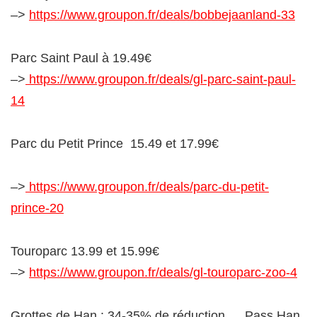
–>
https://www.groupon.fr/deals/bobbejaanland-33
Parc Saint Paul à 19.49€
–>
https://www.groupon.fr/deals/gl-parc-saint-paul-
14
Parc du Petit Prince 15.49 et 17.99€
–>
https://www.groupon.fr/deals/parc-du-petit-
prince-20
Touroparc 13.99 et 15.99€
–>
https://www.groupon.fr/deals/gl-touroparc-zoo-4
Grottes de Han : 34-35% de réduction … Pass Han