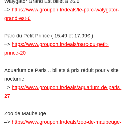
Walygator Grand Est billet à 26.6
–>
https://www.groupon.fr/deals/le-parc-walygator-
grand-est-6
Parc du Petit Prince ( 15.49 et 17.99€ )
–>
https://www.groupon.fr/deals/parc-du-petit-
prince-20
Aquarium de Paris .. billets à prix réduit pour visite
nocturne
–>
https://www.groupon.fr/deals/aquarium-de-paris-
27
Zoo de Maubeuge
–>
https://www.groupon.fr/deals/zoo-de-maubeuge-