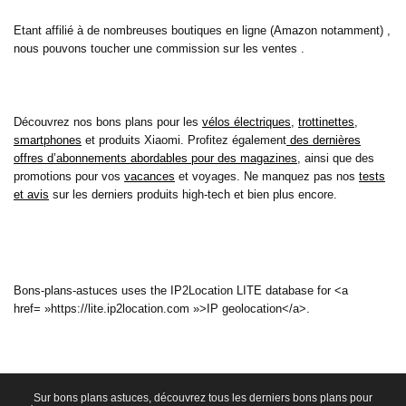
Etant affilié à de nombreuses boutiques en ligne (Amazon notamment) ,
nous pouvons toucher une commission sur les ventes .
Découvrez nos bons plans pour les
vélos électriques
,
trottinettes
,
smartphones
et produits Xiaomi. Profitez également
des dernières
offres d’abonnements abordables pour des magazines
, ainsi que des
promotions pour vos
vacances
et voyages. Ne manquez pas nos
tests
et avis
sur les derniers produits high-tech et bien plus encore.
Bons-plans-astuces uses the IP2Location LITE database for <a
href= »https://lite.ip2location.com »>IP geolocation</a>.
Sur bons plans astuces, découvrez tous les derniers bons plans pour