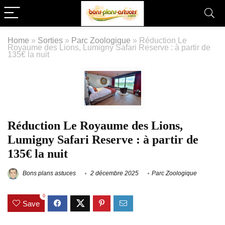
Home
»
Sorties
»
Parc Zoologique
»
Réduction Le
Royaume des Lions, Lumigny Safari Reserve : à partir de
135€ la nuit
Réduction Le Royaume des Lions,
Lumigny Safari Reserve : à partir de
135€ la nuit
Bons plans astuces
2 décembre 2025
Parc Zoologique
0
Save