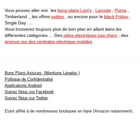
Vous pouvez aller voir les
bons plans Levi’s
,
Lacoste
,
Puma
,
Timberland , les offres
soldes
, ou encore pour le
black Friday
,
Single Day …
Vous trouverez toujours plus de bon plan en allant dans les
differentes catégories … Des
vélos electriques pas chers
, des
promos sur des centrales electrique mobiles
Bons Plans Astuces (Mentions Légales )
Politique de Confidentialité
Applications Android
Suivez Nous sur Facebook
Suivez Nous sur Twitter
Etant affilié à de nombreuses boutiques en ligne (Amazon notamment) ,
nous pouvons toucher une commission sur les ventes .