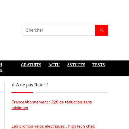
H
GRATUITS
ACTU
ASTUCES
TESTS
H
⭐️ A ne pas Rater !
FranceAbonnement : 22€ de réduction sans
minimum
Les promos vélos electriques , high tech chez