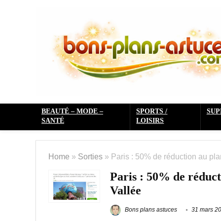
BEAUTÉ – MODE –
SPORTS /
SU
SANTÉ
LOISIRS
Home
»
Sorties
»
Paris : 50% de réduction au pl
Paris : 50% de réduct
Vallée
Bons plans astuces
31 mars 2