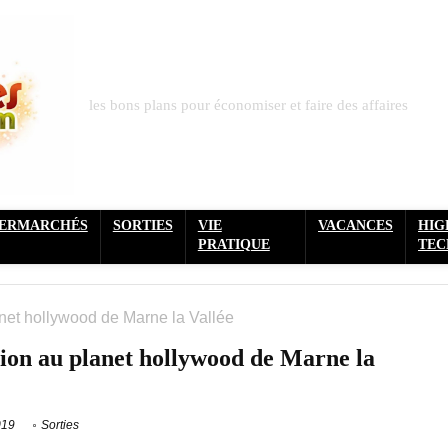
les bons plans pour économiser et faire des affaires
PERMARCHÉS
SORTIES
VIE
VACANCES
HIG
PRATIQUE
TEC
anet hollywood de Marne la Vallée
ion au planet hollywood de Marne la
019
Sorties