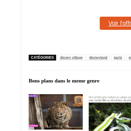
Voir l'of
CATÉGORIES
disney village
disneyland
paris
p
Bons plans dans le meme genre