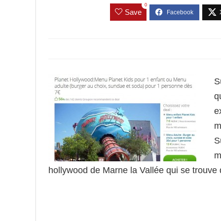
0
Save
S
q
e
m
S
m
hollywood de Marne la Vallée qui se trouve