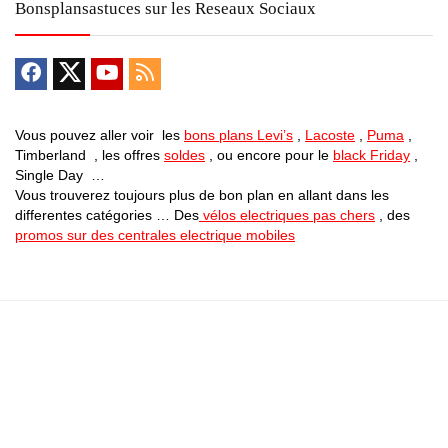
Bonsplansastuces sur les Reseaux Sociaux
Vous pouvez aller voir les
bons plans Levi’s
,
Lacoste
,
Puma
,
Timberland , les offres
soldes
, ou encore pour le
black Friday
,
Single Day …
Vous trouverez toujours plus de bon plan en allant dans les
differentes catégories … Des
vélos electriques pas chers
, des
promos sur des centrales electrique mobiles
Bons Plans Astuces (Mentions Légales )
Politique de Confidentialité
Applications Android
Suivez Nous sur Facebook
Suivez Nous sur Twitter