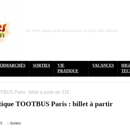
les bons plans pour économiser et faire des affaires
PERMARCHÉS
SORTIES
VIE
VACANCES
HIG
PRATIQUE
TEC
BUS Paris : billet à partir de 31€
tique TOOTBUS Paris : billet à partir
25
Sorties