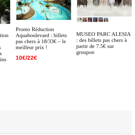
Promo Réduction
MUSEO PARC ALESIA
Aquaboulevard : billets
tion
: des billets pas chers à
pas chers à 18/33€ – le
partir de 7.5€ sur
meilleur prix !
s
groupon
s
10€/22€
ins