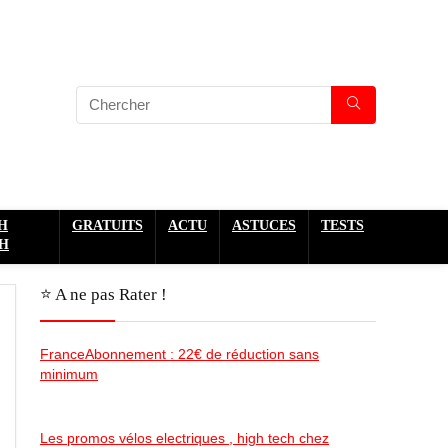
H
GRATUITS
ACTU
ASTUCES
TESTS
H
⭐️ A ne pas Rater !
FranceAbonnement : 22€ de réduction sans
minimum
Les promos vélos electriques , high tech chez