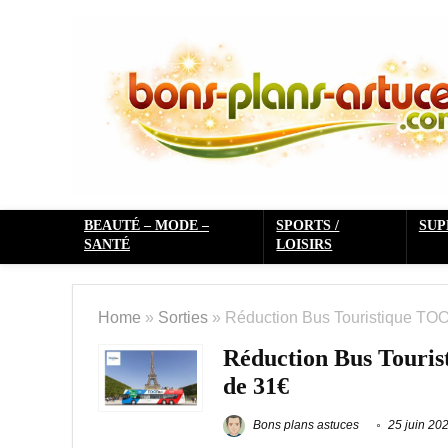
BEAUTÉ – MODE –
SPORTS /
SU
SANTÉ
LOISIRS
Home
»
Sorties
»
Réduction Bus Touristique TOOT
Réduction Bus Touris
de 31€
Bons plans astuces
25 juin 20