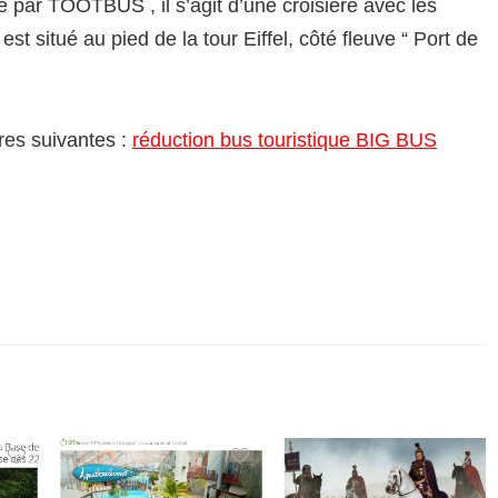
e par TOOTBUS , il s’agit d’une croisiere avec les
t situé au pied de la tour Eiffel, côté fleuve “ Port de
res suivantes :
réduction bus touristique BIG BUS