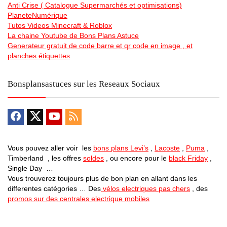
Anti Crise ( Catalogue Supermarchés et optimisations)
PlaneteNumérique
Tutos Videos Minecraft & Roblox
La chaine Youtube de Bons Plans Astuce
Generateur gratuit de code barre et qr code en image , et
planches étiquettes
Bonsplansastuces sur les Reseaux Sociaux
Vous pouvez aller voir les
bons plans Levi’s
,
Lacoste
,
Puma
,
Timberland , les offres
soldes
, ou encore pour le
black Friday
,
Single Day …
Vous trouverez toujours plus de bon plan en allant dans les
differentes catégories … Des
vélos electriques pas chers
, des
promos sur des centrales electrique mobiles