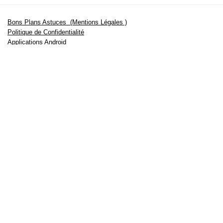
Bons Plans Astuces (Mentions Légales )
Politique de Confidentialité
Applications Android
Suivez Nous sur Facebook
Suivez Nous sur Twitter
Etant affilié à de nombreuses boutiques en ligne (Amazon notamment) ,
nous pouvons toucher une commission sur les ventes .
Découvrez nos bons plans pour les
vélos électriques
,
trottinettes
,
smartphones
et produits Xiaomi. Profitez également
des dernières
offres d’abonnements abordables pour des magazines
, ainsi que des
promotions pour vos
vacances
et voyages. Ne manquez pas nos
tests
et avis
sur les derniers produits high-tech et bien plus encore.