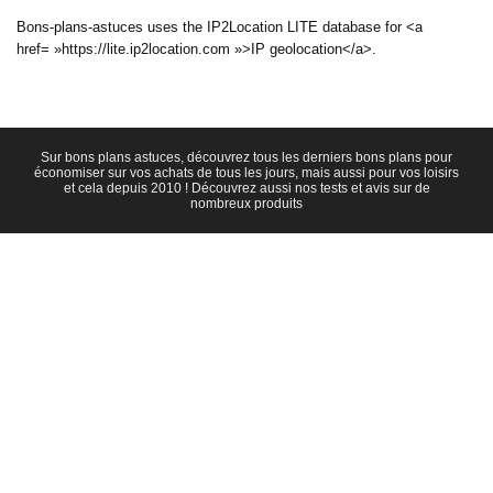
Bons-plans-astuces uses the IP2Location LITE database for <a
href= »https://lite.ip2location.com »>IP geolocation</a>.
Sur bons plans astuces, découvrez tous les derniers bons plans pour
économiser sur vos achats de tous les jours, mais aussi pour vos loisirs
et cela depuis 2010 ! Découvrez aussi nos tests et avis sur de
nombreux produits