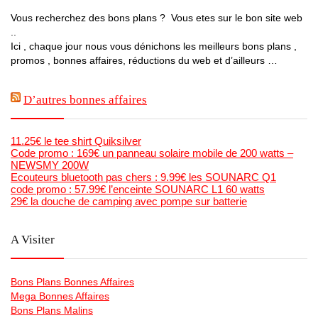
Vous recherchez des bons plans ? Vous etes sur le bon site web
..
Ici , chaque jour nous vous dénichons les meilleurs bons plans ,
promos , bonnes affaires, réductions du web et d’ailleurs …
D’autres bonnes affaires
11.25€ le tee shirt Quiksilver
Code promo : 169€ un panneau solaire mobile de 200 watts –
NEWSMY 200W
Ecouteurs bluetooth pas chers : 9.99€ les SOUNARC Q1
code promo : 57.99€ l’enceinte SOUNARC L1 60 watts
29€ la douche de camping avec pompe sur batterie
A Visiter
Bons Plans Bonnes Affaires
Mega Bonnes Affaires
Bons Plans Malins