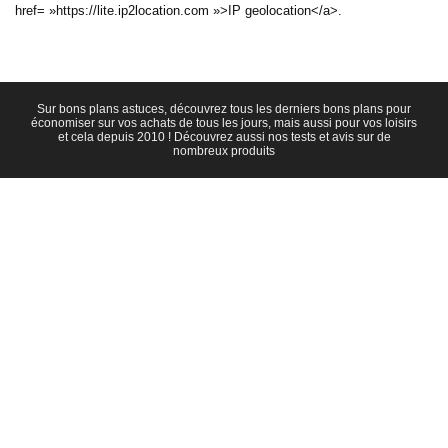
href= »https://lite.ip2location.com »>IP geolocation</a>.
Sur bons plans astuces, découvrez tous les derniers bons plans pour
économiser sur vos achats de tous les jours, mais aussi pour vos loisirs
et cela depuis 2010 ! Découvrez aussi nos tests et avis sur de
nombreux produits