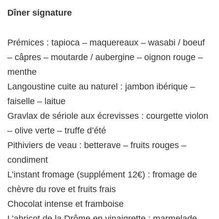
Dîner signature
Prémices : tapioca – maquereaux – wasabi / boeuf
– câpres – moutarde / aubergine – oignon rouge –
menthe
Langoustine cuite au naturel : jambon ibérique –
faiselle – laitue
Gravlax de sériole aux écrevisses : courgette violon
– olive verte – truffe d’été
Pithiviers de veau : betterave – fruits rouges –
condiment
L’instant fromage (supplément 12€) : fromage de
chèvre du rove et fruits frais
Chocolat intense et framboise
L’abricot de la Drôme en vinaigrette : marmelade –