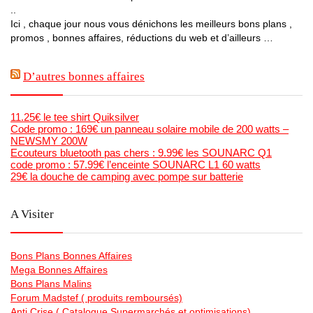
..
Ici , chaque jour nous vous dénichons les meilleurs bons plans ,
promos , bonnes affaires, réductions du web et d’ailleurs …
D’autres bonnes affaires
11.25€ le tee shirt Quiksilver
Code promo : 169€ un panneau solaire mobile de 200 watts –
NEWSMY 200W
Ecouteurs bluetooth pas chers : 9.99€ les SOUNARC Q1
code promo : 57.99€ l’enceinte SOUNARC L1 60 watts
29€ la douche de camping avec pompe sur batterie
A Visiter
Bons Plans Bonnes Affaires
Mega Bonnes Affaires
Bons Plans Malins
Forum Madstef ( produits remboursés)
Anti Crise ( Catalogue Supermarchés et optimisations)