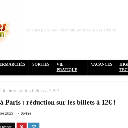
les bons plans pour économiser et faire des affaires
PERMARCHÉS
SORTIES
VIE
VACANCES
HIG
PRATIQUE
TEC
duction sur les billets à 12€ !
Paris : réduction sur les billets à 12€ !
bre 2023
Sorties