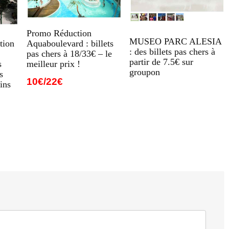
Promo Réduction
MUSEO PARC ALESIA
Aquaboulevard : billets
tion
: des billets pas chers à
pas chers à 18/33€ – le
partir de 7.5€ sur
meilleur prix !
s
groupon
s
10€/22€
ins