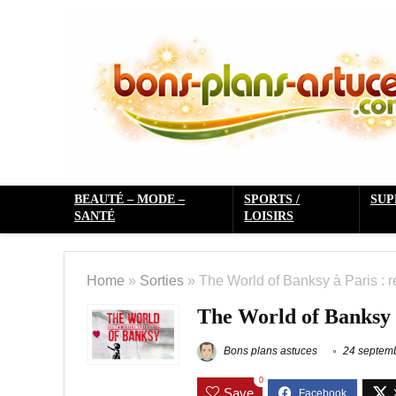
BEAUTÉ – MODE –
SPORTS /
SU
SANTÉ
LOISIRS
Home
»
Sorties
»
The World of Banksy à Paris : ré
The World of Banksy à 
Bons plans astuces
24 septem
0
Save