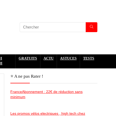
H
GRATUITS
ACTU
ASTUCES
TESTS
H
⭐️ A ne pas Rater !
FranceAbonnement : 22€ de réduction sans
minimum
Les promos vélos electriques , high tech chez