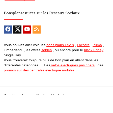
Bonsplansastuces sur les Reseaux Sociaux
Vous pouvez aller voir les
bons plans Levi’s
,
Lacoste
,
Puma
,
Timberland , les offres
soldes
, ou encore pour le
black Friday
,
Single Day …
Vous trouverez toujours plus de bon plan en allant dans les
differentes catégories … Des
vélos electriques pas chers
, des
promos sur des centrales electrique mobiles
Bons Plans Astuces (Mentions Légales )
Politique de Confidentialité
Applications Android
Suivez Nous sur Facebook