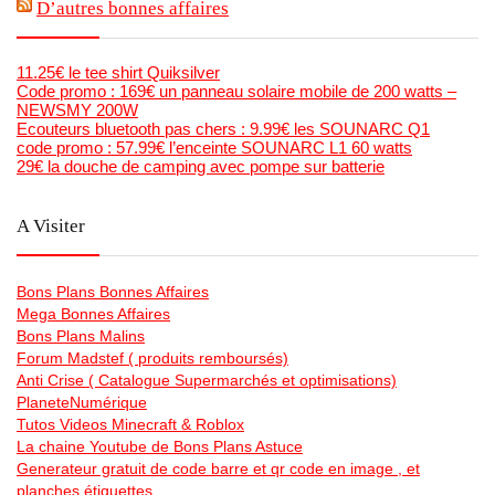
D’autres bonnes affaires
11.25€ le tee shirt Quiksilver
Code promo : 169€ un panneau solaire mobile de 200 watts –
NEWSMY 200W
Ecouteurs bluetooth pas chers : 9.99€ les SOUNARC Q1
code promo : 57.99€ l’enceinte SOUNARC L1 60 watts
29€ la douche de camping avec pompe sur batterie
A Visiter
Bons Plans Bonnes Affaires
Mega Bonnes Affaires
Bons Plans Malins
Forum Madstef ( produits remboursés)
Anti Crise ( Catalogue Supermarchés et optimisations)
PlaneteNumérique
Tutos Videos Minecraft & Roblox
La chaine Youtube de Bons Plans Astuce
Generateur gratuit de code barre et qr code en image , et
planches étiquettes