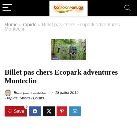
Home
»
rapide
»
Billet pas chers Ecopark adventures
Monteclin
Billet pas chers Ecopark adventures
Monteclin
Bons plans astuces
18 juillet 2019
rapide
,
Sports / Loisirs
0
Save