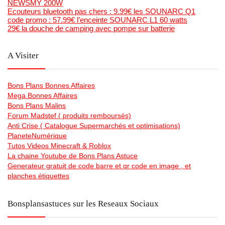
NEWSMY 200W
Ecouteurs bluetooth pas chers : 9.99€ les SOUNARC Q1
code promo : 57.99€ l’enceinte SOUNARC L1 60 watts
29€ la douche de camping avec pompe sur batterie
A Visiter
Bons Plans Bonnes Affaires
Mega Bonnes Affaires
Bons Plans Malins
Forum Madstef ( produits remboursés)
Anti Crise ( Catalogue Supermarchés et optimisations)
PlaneteNumérique
Tutos Videos Minecraft & Roblox
La chaine Youtube de Bons Plans Astuce
Generateur gratuit de code barre et qr code en image , et
planches étiquettes
Bonsplansastuces sur les Reseaux Sociaux