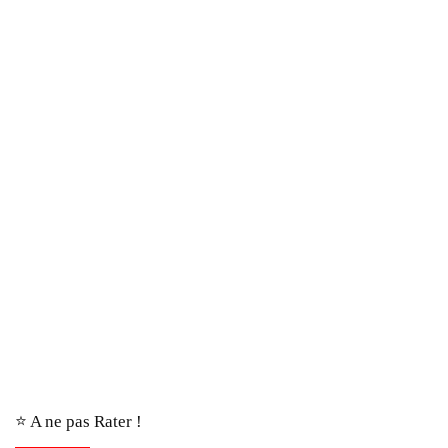
⭐️ A ne pas Rater !