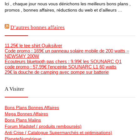
Ici , chaque jour nous vous dénichons les meilleurs bons plans ,
promos , bonnes affaires, réductions du web et d’ailleurs …
D’autres bonnes affaires
11.25€ le tee shirt Quiksilver
Code promo : 169€ un panneau solaire mobile de 200 watts –
NEWSMY 200W
Ecouteurs bluetooth pas chers : 9.99€ les SOUNARC Q1
code promo : 57.99€ l’enceinte SOUNARC L1 60 watts
29€ la douche de camping avec pompe sur batterie
A Visiter
Bons Plans Bonnes Affaires
Mega Bonnes Affaires
Bons Plans Malins
Forum Madstef ( produits remboursés)
Anti Crise ( Catalogue Supermarchés et optimisations)
PlaneteNumérique