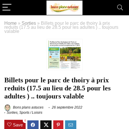
Home
»
Sorties
»
Billets pour le parc de thoiry à prix
reduits (17.5 au lieu de 28.5 pour les adultes ) .. toujours
valable
Billets pour le parc de thoiry à prix
reduits (17.5 au lieu de 28.5 pour les
adultes ) .. toujours valable
Bons plans astuces
26 septembre 2022
Sorties
,
Sports / Loisirs
0
Save