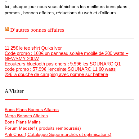
..
Ici , chaque jour nous vous dénichons les meilleurs bons plans ,
promos , bonnes affaires, réductions du web et d’ailleurs …
D’autres bonnes affaires
11.25€ le tee shirt Quiksilver
Code promo : 169€ un panneau solaire mobile de 200 watts –
NEWSMY 200W
Ecouteurs bluetooth pas chers : 9.99€ les SOUNARC Q1
code promo : 57.99€ l’enceinte SOUNARC L1 60 watts
29€ la douche de camping avec pompe sur batterie
A Visiter
Bons Plans Bonnes Affaires
Mega Bonnes Affaires
Bons Plans Malins
Forum Madstef ( produits remboursés)
Anti Crise ( Catalogue Supermarchés et optimisations)