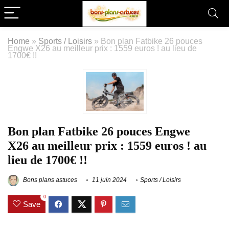
Home
»
Sports / Loisirs
»
Bon plan Fatbike 26 pouces
Engwe X26 au meilleur prix : 1559 euros ! au lieu de
1700€ !!
Bon plan Fatbike 26 pouces Engwe
X26 au meilleur prix : 1559 euros ! au
lieu de 1700€ !!
Bons plans astuces
11 juin 2024
Sports / Loisirs
0
Save